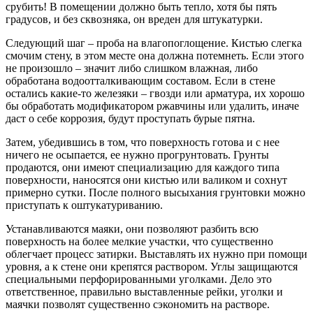
срубить! В помещении должно быть тепло, хотя бы пять
градусов, и без сквозняка, он вреден для штукатурки.
Следующий шаг – проба на влагопоглощение. Кистью слегка
смочим стену, в этом месте она должна потемнеть. Если этого
не произошло – значит либо слишком влажная, либо
обработана водоотталкивающим составом. Если в стене
остались какие-то железяки – гвозди или арматура, их хорошо
бы обработать модификатором ржавчины или удалить, иначе
даст о себе коррозия, будут проступать бурые пятна.
Затем, убедившись в том, что поверхность готова и с нее
ничего не осыпается, ее нужно прогрунтовать. Грунты
продаются, они имеют специализацию для каждого типа
поверхности, наносятся они кистью или валиком и сохнут
примерно сутки. После полного высыхания грунтовки можно
приступать к оштукатуриванию.
Устанавливаются маяки, они позволяют разбить всю
поверхность на более мелкие участки, что существенно
облегчает процесс затирки. Выставлять их нужно при помощи
уровня, а к стене они крепятся раствором. Углы защищаются
специальными перфорированными уголками. Дело это
ответственное, правильно выставленные рейки, уголки и
маячки позволят существенно сэкономить на растворе.