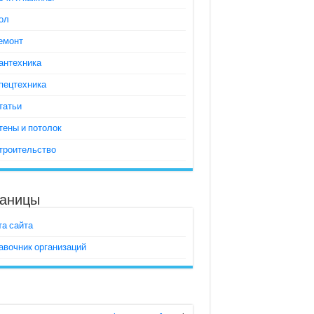
ол
емонт
антехника
пецтехника
татьи
тены и потолок
троительство
аницы
та сайта
авочник организаций