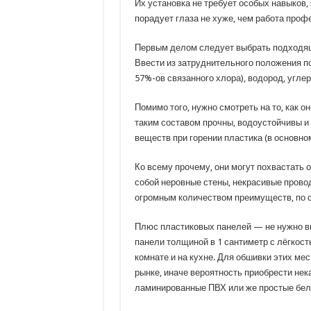
Их установка не требует особых навыков,
порадует глаза не хуже, чем работа про
Первым делом следует выбрать подходящи
Ввести из затруднительного положения по
57%-ов связанного хлора), водород, углер
Помимо того, нужно смотреть на то, как о
таким составом прочны, водоустойчивы и
веществ при горении пластика (в основном
Ко всему прочему, они могут похвастать 
собой неровные стены, некрасивые провод
огромным количеством преимуществ, по с
Плюс пластиковых панелей — не нужно выр
панели толщиной в 1 сантиметр с лёгкос
комнате и на кухне. Для обшивки этих мес
рынке, иначе вероятность приобрести нек
ламинированные ПВХ или же простые бел