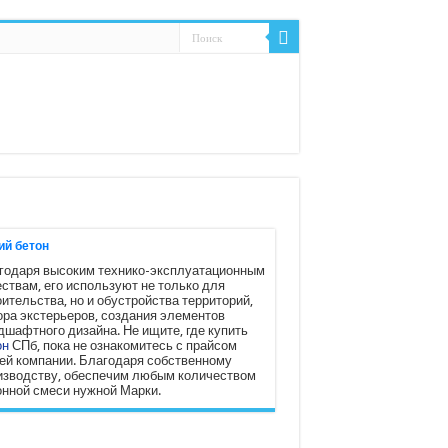
ий бетон
годаря высоким технико-эксплуатационным
ествам, его используют не только для
ительства, но и обустройства территорий,
ора экстерьеров, создания элементов
дшафтного дизайна. Не ищите, где купить
он
СПб, пока не ознакомитесь с прайсом
ей компании. Благодаря собственному
изводству, обеспечим любым количеством
онной смеси нужной Марки.