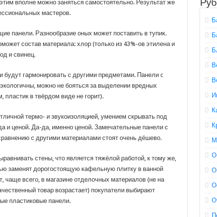
Руб
 этим вполне можно заняться самостоятельно. Результат же
фессиональных мастеров.
Б
е панели. Разнообразие оных может поставить в тупик.
Б
может состав материала: хлор (только из 43%-ов этилена и
Б
од и свинец.
В
ни будут гармонировать с другими предметами. Панели c
В
 экологичны, можно не бояться за выделении вредных
И
, пластик в твёрдом виде не горит).
К
отличной термо- и звукоизоляцией, умением скрывать под
К
а и ценой. Да-да, именно ценой. Замечательные панели с
равнению с другими материалами стоят очень дёшево.
М
О
авнивать стены, что является тяжёлой работой, к тому же,
тью заменят дорогостоящую кафельную плитку в ванной
О
т, чаще всего, в магазине отделочных материалов (не на
О
ачественный товар возрастает) покупатели выбирают
О
ые пластиковые панели.
П