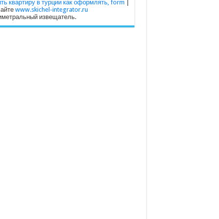
ть квартиру в турции как оформлять, form
|
сайте
www.skichel-integrator.ru
иметральный извещатель.