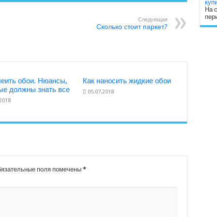
купи
На 
пер
Следующая
Сколько стоит паркет?
леить обои. Нюансы,
Как наносить жидкие обои
ые должны знать все
05.07.2018
.2018
язательные поля помечены
*