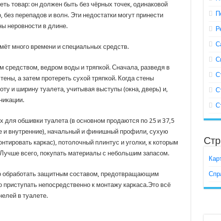
ть товар: он должен быть без чёрных точек, одинаковой
П
 без перепадов и волн. Эти недостатки могут принести
ы неровности в длине.
Р
С
мёт много времени и специальных средств.
С
средством, ведром воды и тряпкой. Сначала, разведя в
С
ны, а затем протереть сухой тряпкой. Когда стены
ту и ширину туалета, учитывая выступы (окна, дверь) и,
С
никации.
С
 для обшивки туалета (в основном продаются по 25 и 37,5
е и внутренние), начальный и финишный профили, сухую
Стр
онтировать каркас), потолочный плинтус и уголки, к которым
 Лучше всего, покупать материалы с небольшим запасом.
Кар
о обработать защитным составом, предотвращающим
Спр
о приступать непосредственно к монтажу каркаса.Это всё
нелей в туалете.