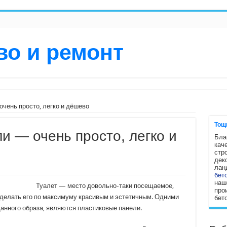
во и ремонт
чень просто, легко и дёшево
Тощ
и — очень просто, легко и
Бла
кач
стро
дек
лан
бет
наш
Туалет — место довольно-таки посещаемое,
про
сделать его по максимуму красивым и эстетичным. Одними
бет
анного образа, являются пластиковые панели.