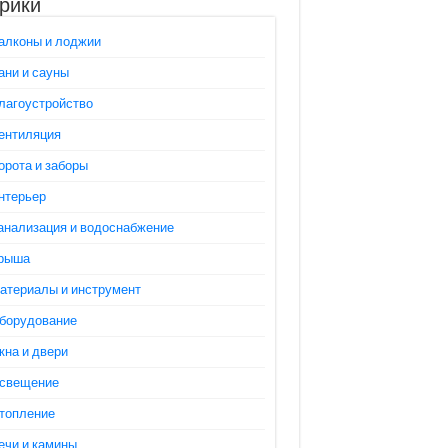
рики
алконы и лоджии
ани и сауны
лагоустройство
ентиляция
орота и заборы
нтерьер
анализация и водоснабжение
рыша
атериалы и инструмент
борудование
кна и двери
свещение
топление
ечи и камины