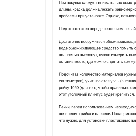
При покупке следует внимательно осмотре
длины, краска должна лежать равномерно,
проблемы при установке. Однако, возможн
Подготовка стен перед креплением не зай
Достаточно вооружиться обезжиривающим 
воде обезжиривающее средство помыть сте
полностью высохнут, нужно измерить высо
оставив место, где можно спрятать комму
Подсчитав количество материалов нужных
сантиметров), учитываются углы (внешни
рейку 1050 (для того, чтобы правильно см
этот уголочный плинтус будет крепиться.
Рейки, перед использованием необходим
появление грибка и плесени. После, можн
что нужно, для установки пластиковых па