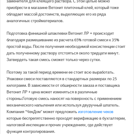
заменителя для клеящего раствора. С этой целью можно
приобрести в магазине Ветонит плиточный клей, который тоже
обладает массой достоинств, выделяющих его из ряда
аналогичных стройматериалов.
Подготовка финишной шпаклевки Ветонит ЛР + происходит
благодаря размешиванию из расчета 65% готовой смеси к 35%
простой воды. После получения необходимой консистенции стоит
дать полученному раствору отстояться около тридцати минут.
Затвердеть такая смесь сможет только через сутки.
Поэтому за такой период времени ее стоит всю выработать.
Упаковки смеси поставляются в стандартных размерах по 25
килограмм. В зависимости от обширности заказа и поставщика
Ветонит ЛР + цена может изменяться в различные
стороны.Готовую смесь наносят на поверхность с применением
механического напыления или используя двуручный шпатель.
Компания "ЧекДом" может предложить
изготовление чеков
которые беспрепятственно проходят верификацию в бухгалтерии,
налоговой инспекции и прочих учреждениях, где действует
функция контролирования.