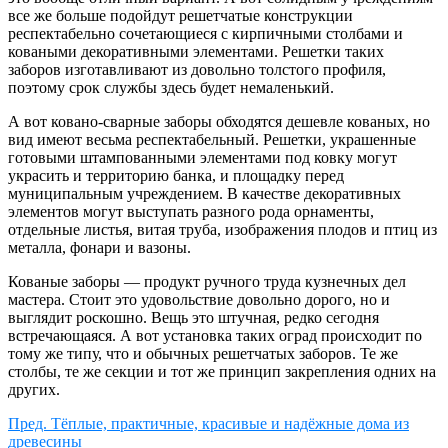
все же больше подойдут решетчатые конструкции
респектабельно сочетающиеся с кирпичными столбами и
коваными декоративными элементами. Решетки таких
заборов изготавливают из довольно толстого профиля,
поэтому срок службы здесь будет немаленький.
А вот ковано-сварные заборы обходятся дешевле кованых, но
вид имеют весьма респектабельный. Решетки, украшенные
готовыми штампованными элементами под ковку могут
украсить и территорию банка, и площадку перед
муниципальным учреждением. В качестве декоративных
элементов могут выступать разного рода орнаменты,
отдельные листья, витая труба, изображения плодов и птиц из
металла, фонари и вазоны.
Кованые заборы — продукт ручного труда кузнечных дел
мастера. Стоит это удовольствие довольно дорого, но и
выглядит роскошно. Вещь это штучная, редко сегодня
встречающаяся. А вот установка таких оград происходит по
тому же типу, что и обычных решетчатых заборов. Те же
столбы, те же секции и тот же принцип закрепления одних на
других.
Пред.
Тёплые, практичные, красивые и надёжные дома из
древесины