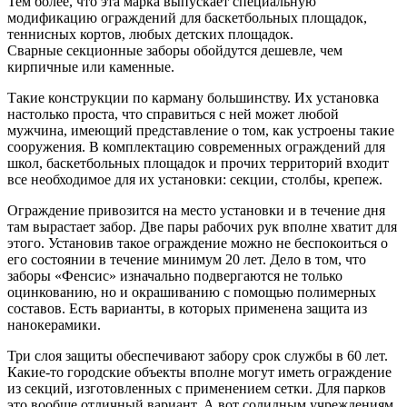
Тем более, что эта марка выпускает специальную
модификацию ограждений для баскетбольных площадок,
теннисных кортов, любых детских площадок.
Сварные секционные заборы обойдутся дешевле, чем
кирпичные или каменные.
Такие конструкции по карману большинству. Их установка
настолько проста, что справиться с ней может любой
мужчина, имеющий представление о том, как устроены такие
сооружения. В комплектацию современных ограждений для
школ, баскетбольных площадок и прочих территорий входит
все необходимое для их установки: секции, столбы, крепеж.
Ограждение привозится на место установки и в течение дня
там вырастает забор. Две пары рабочих рук вполне хватит для
этого. Установив такое ограждение можно не беспокоиться о
его состоянии в течение минимум 20 лет. Дело в том, что
заборы «Фенсис» изначально подвергаются не только
оцинкованию, но и окрашиванию с помощью полимерных
составов. Есть варианты, в которых применена защита из
нанокерамики.
Три слоя защиты обеспечивают забору срок службы в 60 лет.
Какие-то городские объекты вполне могут иметь ограждение
из секций, изготовленных с применением сетки. Для парков
это вообще отличный вариант. А вот солидным учреждениям