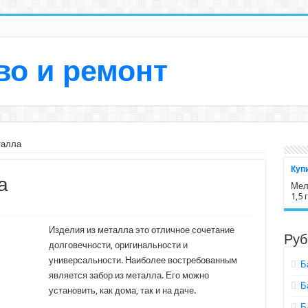
во и ремонт
талла
Куп
а
Мелк
1,5 
Изделия из металла это отличное сочетание
Руб
долговечности, оригинальности и
универсальности. Наиболее востребованным
Б
является забор из металла. Его можно
Б
установить, как дома, так и на даче.
Б