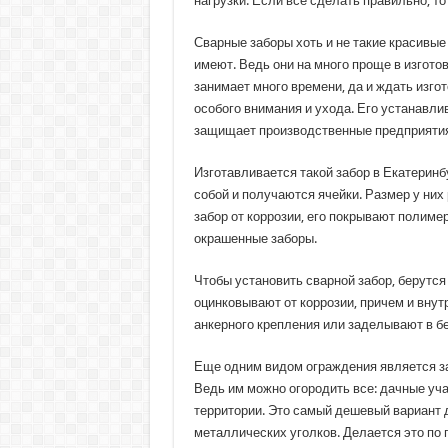
нагрузки. Если все сделать правильно, то
Сварные заборы хоть и не такие красивы
имеют. Ведь они на много проще в изгото
занимает много времени, да и ждать изго
особого внимания и ухода. Его устанавли
защищает производственные предприятия
Изготавливается такой забор в Екатерин
собой и получаются ячейки. Размер у них 
забор от коррозии, его покрывают полиме
окрашенные заборы.
Чтобы установить сварной забор, берутс
оцинковывают от коррозии, причем и вну
анкерного крепления или заделывают в б
Еще одним видом ограждения является за
Ведь им можно огородить все: дачные уч
территории. Это самый дешевый вариант 
металлических уголков. Делается это по 