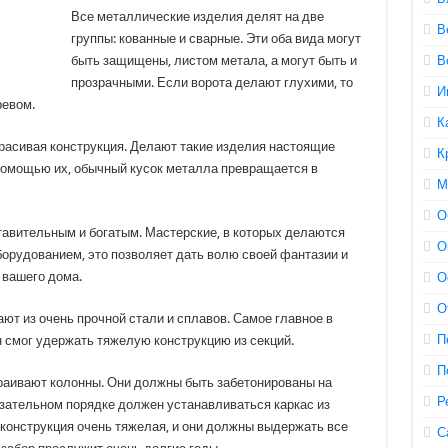
Все металлические изделия делят на две
В
группы: кованные и сварные. Эти оба вида могут
быть защищены, листом метала, а могут быть и
В
прозрачными. Если ворота делают глухими, то
И
ревом.
К
расивая конструкция. Делают такие изделия настоящие
К
помощью их, обычный кусок металла превращается в
М
О
авительным и богатым. Мастерские, в которых делаются
О
орудованием, это позволяет дать волю своей фантазии и
 вашего дома.
О
О
ют из очень прочной стали и сплавов. Самое главное в
П
он смог удержать тяжелую конструкцию из секций.
П
раивают колонны. Они должны быть забетонированы на
Р
язательном порядке должен устанавливаться каркас из
 конструкция очень тяжелая, и они должны выдержать все
С