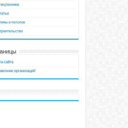
пецтехника
татьи
тены и потолок
троительство
аницы
та сайта
авочник организаций