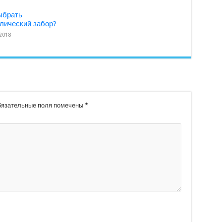
ыбрать
лический забор?
.2018
язательные поля помечены
*