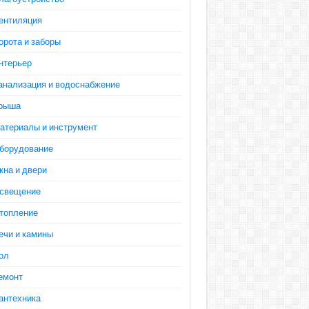
ентиляция
орота и заборы
нтерьер
анализация и водоснабжение
рыша
атериалы и инструмент
борудование
кна и двери
свещение
топление
ечи и камины
ол
емонт
антехника