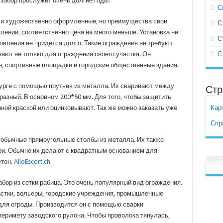
 забор прослужит очень долгие годы.
С
е и художественно оформленные, но преимущества свои
С
влении, соответственно цена на много меньше. Установка не
С
товления не придется долго. Такие ограждения не требуют
вают не только для ограждения своего участка. Он
С
, спортивные площадки и городские общественные здания.
бурге с помощью прутьев из металла. Их сваривают между
Стр
разный. В основном 200*50 мм. Для того, чтобы защитить
рной краской или оцинковывают. Так же можно заказать уже
Кар
Спр
я обычные прямоугольные столбы из металла. Их также
три. Обычно их делают с квадратным основанием для
етон.
AlloEscort.ch
бор из сетки рабица. Это очень популярный вид ограждения.
астки, вольеры, городские учреждения, промышленные
для ограды. Производится он с помощью сварки
перимету заводского рулона. Чтобы проволока тянулась,