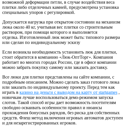
возможной деформации петли, в случае воздействия веса
плитки либо отделочных камней, предусмотрена установка
специальных упоров с регулировкой.
Допускается нагрузка при открытом состоянии на механизм
люка около 40 кг, учитывая вес плитки со строительным
раствором, при помощи которого и выполняется
отделка. Изготовленный люк может быть: типового размера
или сделан по индивидуальному эскизу
Если возникла необходимость установить люк для плитки,
стоит обратится в компанию «Люк-ОптТорг». Компания
работает во многих городах России, где в офисе компании
можно забрать покупку самому или заказать доставку.
Все люки для плитки представлены на сайте компании, с
подробным описанием. Можно сделать заказ готового люка
или заказать по индивидуальному проекту. Перед тем как
играть в
казино на деньги с выводом на карту от startgames
,
новичкам лучше воспользоваться демо-режимом запуска
слотов. Такой способ игры дает возможность посетителям
свободно осваивать особенности правил и нюансы
прохождения бонусных раундов, без риска для собственных
средств. Флеш метод включения игровых автоматов доступен
и для незарегистрированных игроков.